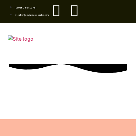
Esther: 0405 823 451
esther@southerncrosssalsa.com