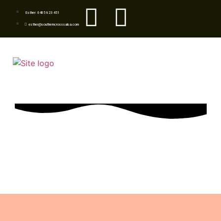
Esther: 0405 823 451
esther@southerncrosssalsa.com